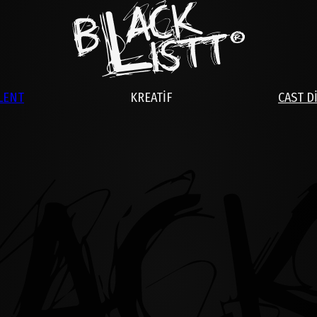
LENT
KREATİF
CAST D