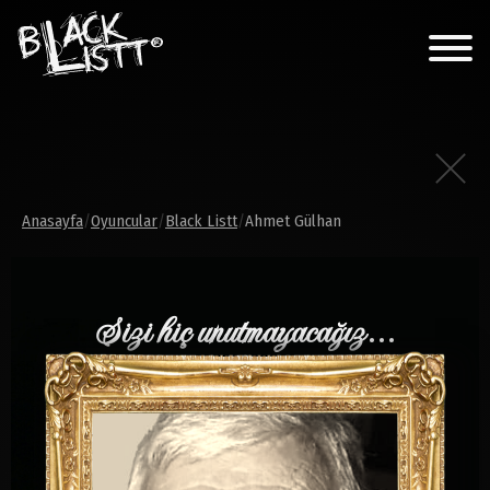
Anasayfa
/
Oyuncular
/
Black Listt
/
Ahmet Gülhan
Sizi hiç unutmayacağız...